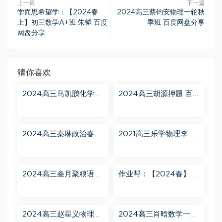
上一篇
下一篇
学而思希望学：【2024春
2024高三蔡钧安物理一轮秋
上】初三数学A+班 朱韬 百度
季班 百度网盘分享
网盘分享
猜你喜欢
2024高三马凯鹏化学一
2024高三胡源押题 百
轮【马凯鹏化学a+】秋
度网盘分享
季班 百度网盘分享
2024高三秦琳政治春季
2021高三乐学物理李玮
班（A） 百度网盘分享
第三阶段 百度网盘分享
2024高三叁月聚粮语文
作业帮：【2024春】高
课程【叁月聚粮】语文
一英语 古蓉蓉 A+ 百度
二轮寒春课程 百度网盘
网盘分享
分享
2024高三赵星义物理二
2024高三肖晗数学一轮