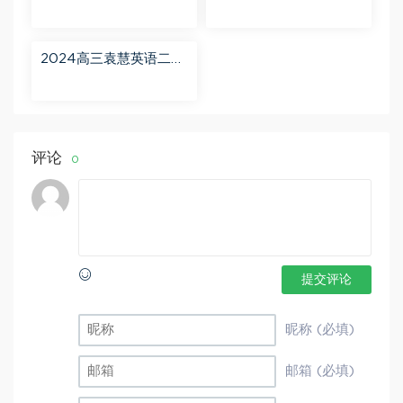
轮【赵星义物理S】寒假
【肖晗数学A+】暑假班
班 百度网盘分享
百度网盘分享
2024高三袁慧英语二轮
春季班（A+） 百度网盘
分享
评论
0
提交评论
昵称 (必填)
邮箱 (必填)