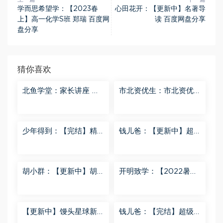
学而思希望学：【2023春
心田花开：【更新中】名著导
上】高一化学S班 郑瑞 百度网
读 百度网盘分享
盘分享
猜你喜欢
北鱼学堂：家长讲座 百
市北资优生：市北资优
度网盘分享
生7年级 百度网盘分享
少年得到：【完结】精
钱儿爸：【更新中】超
讲名侦探柯南-红黑大对
级镜花缘（第二季） 百
决 百度网盘分享
度网盘分享
胡小群：【更新中】胡
开明致学：【2022暑
小群-思维一步到位L8
秋】 百度网盘分享
百度网盘分享
【更新中】馒头星球新
钱儿爸：【完结】超级
闻解读音频课 百度网盘
隋唐后传（第一季） 百