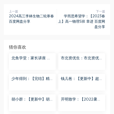
上一篇
下一篇
2024高三李林生物二轮寒春
学而思希望学：【2023春
百度网盘分享
上】高一物理S班 章进 百度网
盘分享
猜你喜欢
北鱼学堂：家长讲座 百
市北资优生：市北资优
度网盘分享
生7年级 百度网盘分享
少年得到：【完结】精
钱儿爸：【更新中】超
讲名侦探柯南-红黑大对
级镜花缘（第二季） 百
决 百度网盘分享
度网盘分享
胡小群：【更新中】胡
开明致学：【2022暑
小群-思维一步到位L8
秋】 百度网盘分享
百度网盘分享