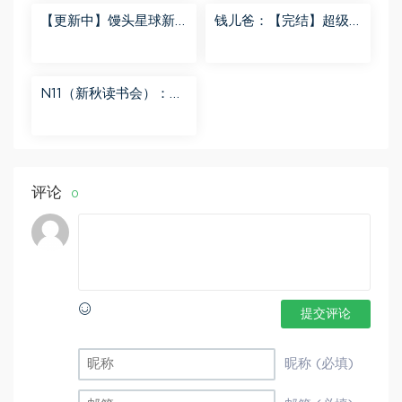
【更新中】馒头星球新
钱儿爸：【完结】超级
闻解读音频课 百度网盘
隋唐后传（第一季） 百
分享
度网盘分享
N11（新秋读书会）：
【更新中】北大读书方
法课 百度网盘分享
评论
0
提交评论
昵称 (必填)