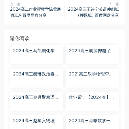
上一篇
下一篇
2024高二作业帮数学陈雪寒
2024高三王诗宁英语冲刺班
假班A 百度网盘分享
(押题班) 百度网盘分享
猜你喜欢
2024高三马凯鹏化学一
2024高三胡源押题 百
轮【马凯鹏化学a+】秋
度网盘分享
季班 百度网盘分享
2024高三秦琳政治春季
2021高三乐学物理李玮
班（A） 百度网盘分享
第三阶段 百度网盘分享
2024高三叁月聚粮语文
作业帮：【2024春】高
课程【叁月聚粮】语文
一英语 古蓉蓉 A+ 百度
二轮寒春课程 百度网盘
网盘分享
分享
2024高三赵星义物理二
2024高三肖晗数学一轮
轮【赵星义物理S】寒假
【肖晗数学A+】暑假班