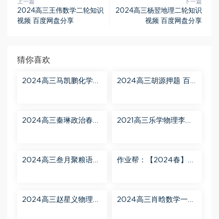
上一篇
下一篇
2024高三王伟数学二轮知识
2024高三杨翌地理二轮知识
视频 百度网盘分享
视频 百度网盘分享
猜你喜欢
2024高三马凯鹏化学一
2024高三胡源押题 百
轮【马凯鹏化学a+】秋
度网盘分享
季班 百度网盘分享
2024高三秦琳政治春季
2021高三乐学物理李玮
班（A） 百度网盘分享
第三阶段 百度网盘分享
2024高三叁月聚粮语文
作业帮：【2024春】高
课程【叁月聚粮】语文
一英语 古蓉蓉 A+ 百度
二轮寒春课程 百度网盘
网盘分享
分享
2024高三赵星义物理二
2024高三肖晗数学一轮
轮【赵星义物理S】寒假
【肖晗数学A+】暑假班