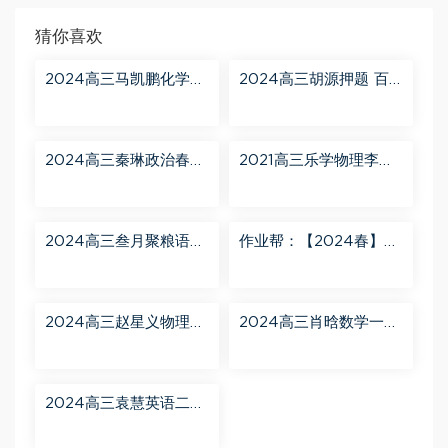
猜你喜欢
2024高三马凯鹏化学一
2024高三胡源押题 百
轮【马凯鹏化学a+】秋
度网盘分享
季班 百度网盘分享
2024高三秦琳政治春季
2021高三乐学物理李玮
班（A） 百度网盘分享
第三阶段 百度网盘分享
2024高三叁月聚粮语文
作业帮：【2024春】高
课程【叁月聚粮】语文
一英语 古蓉蓉 A+ 百度
二轮寒春课程 百度网盘
网盘分享
分享
2024高三赵星义物理二
2024高三肖晗数学一轮
轮【赵星义物理S】寒假
【肖晗数学A+】暑假班
班 百度网盘分享
百度网盘分享
2024高三袁慧英语二轮
春季班（A+） 百度网盘
分享