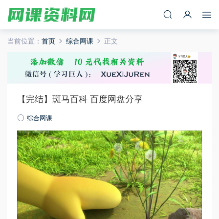
当前位置：
首页
综合网课
正文
【完结】斑马百科 百度网盘分享
综合网课