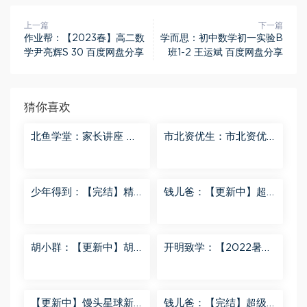
上一篇
下一篇
作业帮：【2023春】高二数
学而思：初中数学初一实验B
学尹亮辉S 30 百度网盘分享
班1-2 王运斌 百度网盘分享
猜你喜欢
北鱼学堂：家长讲座 百
市北资优生：市北资优
度网盘分享
生7年级 百度网盘分享
少年得到：【完结】精
钱儿爸：【更新中】超
讲名侦探柯南-红黑大对
级镜花缘（第二季） 百
决 百度网盘分享
度网盘分享
胡小群：【更新中】胡
开明致学：【2022暑
小群-思维一步到位L8
秋】 百度网盘分享
百度网盘分享
【更新中】馒头星球新
钱儿爸：【完结】超级