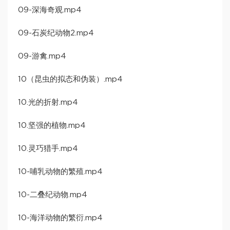
09-深海奇观.mp4
09-石炭纪动物2.mp4
09-游禽.mp4
10（昆虫的拟态和伪装）.mp4
10.光的折射.mp4
10.坚强的植物.mp4
10.灵巧猎手.mp4
10-哺乳动物的繁殖.mp4
10-二叠纪动物.mp4
10-海洋动物的繁衍.mp4