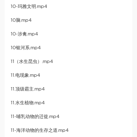
10-玛雅文明.mp4
10脑.mp4
10-涉禽.mp4
10银河系.mp4
11（水生昆虫）.mp4
11.电现象.mp4
11.顶级霸主.mp4
11.水生植物.mp4
11-哺乳动物的迁徙.mp4
11-海洋动物的生存之道.mp4