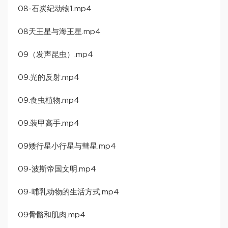
08-石炭纪动物1.mp4
08天王星与海王星.mp4
09（发声昆虫）.mp4
09.光的反射.mp4
09.食虫植物.mp4
09.装甲高手.mp4
09矮行星小行星与彗星.mp4
09-波斯帝国文明.mp4
09-哺乳动物的生活方式.mp4
09骨骼和肌肉.mp4