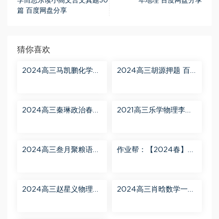
学而思乐读小高文言文真题30
年地理 百度网盘分享
篇 百度网盘分享
猜你喜欢
2024高三马凯鹏化学一
2024高三胡源押题 百
轮【马凯鹏化学a+】秋
度网盘分享
季班 百度网盘分享
2024高三秦琳政治春季
2021高三乐学物理李玮
班（A） 百度网盘分享
第三阶段 百度网盘分享
2024高三叁月聚粮语文
作业帮：【2024春】高
课程【叁月聚粮】语文
一英语 古蓉蓉 A+ 百度
二轮寒春课程 百度网盘
网盘分享
分享
2024高三赵星义物理二
2024高三肖晗数学一轮
轮【赵星义物理S】寒假
【肖晗数学A+】暑假班
班 百度网盘分享
百度网盘分享