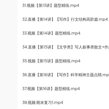
31.视频【第13讲】题型精练.mp4
32.直播【第14讲】【写作】行文结构高阶篇.mp4
33.视频【第14讲】题型精练.mp4
34.直播【第15讲】【文学类】写人叙事类散文+作
35.视频【第15讲】题型精练.mp4
36.直播【第16讲】【写作】科学精神主题点睛.mp
37.视频【第16讲】题型精练.mp4
38.视频·期末复习1.mp4