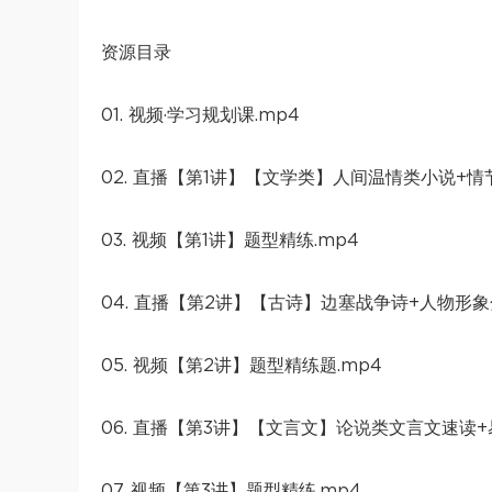
资源目录
01. 视频·学习规划课.mp4
02. 直播【第1讲】【文学类】人间温情类小说+情
03. 视频【第1讲】题型精练.mp4
04. 直播【第2讲】【古诗】边塞战争诗+人物形象
05. 视频【第2讲】题型精练题.mp4
06. 直播【第3讲】【文言文】论说类文言文速读+
07. 视频【第3讲】题型精练.mp4