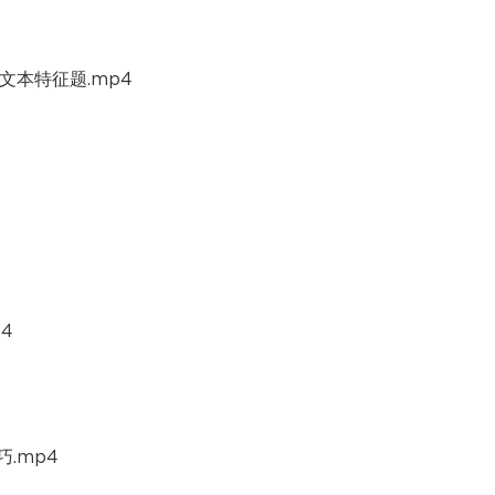
文本特征题.mp4
4
.mp4