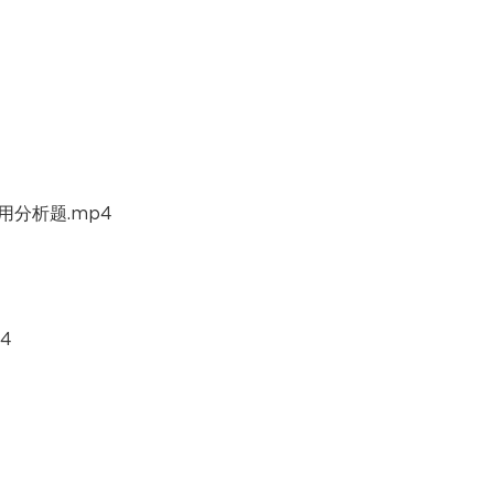
用分析题.mp4
4