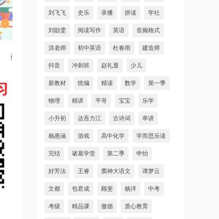
刘飞飞
史乐
录播
拼读
学社
刘勖雯
阅读写作
英语
音频格式
洪老师
初中英语
杜春雨
建造师
抖音
冲刺班
赵礼显
少儿
新教材
统编
精读
数学
第一季
物理
精讲
平哥
宝宝
乐学
小升初
达吾力江
古诗词
串讲
杨惠涵
游戏
高中化学
学而思乐读
完结
诸葛学堂
第二季
申怡
好芳法
王睿
窦神大语文
谭梦云
文都
包君成
顾斐
杨洋
中考
考级
精品课
傲德
质心教育