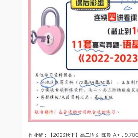
作业帮：【2023秋下】高二语文 陈晨 A+，9.