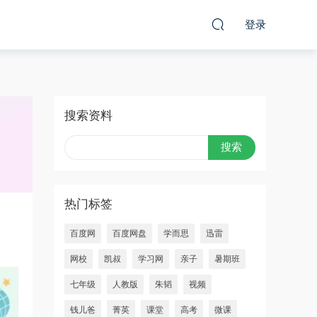
登录
搜索资料
热门标签
百度网
百度网盘
学而思
迅雷
网校
凯叔
学习网
亲子
暑期班
七年级
人教版
朱韬
视频
钱儿爸
菁英
课堂
高考
微课