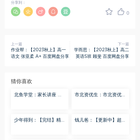
分享到：
0
上一篇
下一篇
作业帮：【2023秋上】高一
学而思：【2023秋上】高二
语文 张亚柔 A+ 百度网盘分享
英语S班 顾斐 百度网盘分享
猜你喜欢
北鱼学堂：家长讲座 百
市北资优生：市北资优
度网盘分享
生7年级 百度网盘分享
少年得到：【完结】精
钱儿爸：【更新中】超
讲名侦探柯南-红黑大对
级镜花缘（第二季） 百
决 百度网盘分享
度网盘分享