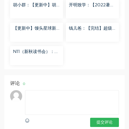
胡小群：【更新中】胡
开明致学：【2022暑
小群-思维一步到位L8
秋】 百度网盘分享
百度网盘分享
【更新中】馒头星球新
钱儿爸：【完结】超级
闻解读音频课 百度网盘
隋唐后传（第一季） 百
分享
度网盘分享
N11（新秋读书会）：
【更新中】北大读书方
法课 百度网盘分享
评论
0
提交评论