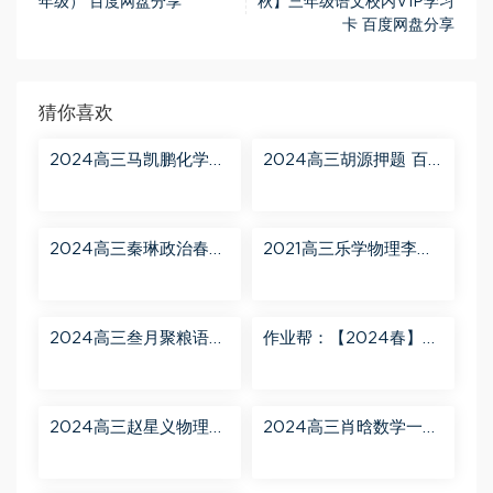
年级） 百度网盘分享
秋】三年级语文校内VIP学习
卡 百度网盘分享
猜你喜欢
2024高三马凯鹏化学一
2024高三胡源押题 百
轮【马凯鹏化学a+】秋
度网盘分享
季班 百度网盘分享
2024高三秦琳政治春季
2021高三乐学物理李玮
班（A） 百度网盘分享
第三阶段 百度网盘分享
2024高三叁月聚粮语文
作业帮：【2024春】高
课程【叁月聚粮】语文
一英语 古蓉蓉 A+ 百度
二轮寒春课程 百度网盘
网盘分享
分享
2024高三赵星义物理二
2024高三肖晗数学一轮
轮【赵星义物理S】寒假
【肖晗数学A+】暑假班
班 百度网盘分享
百度网盘分享