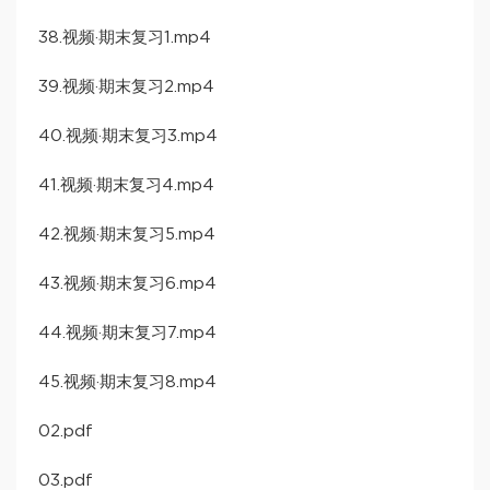
38.视频·期末复习1.mp4
39.视频·期末复习2.mp4
40.视频·期末复习3.mp4
41.视频·期末复习4.mp4
42.视频·期末复习5.mp4
43.视频·期末复习6.mp4
44.视频·期末复习7.mp4
45.视频·期末复习8.mp4
02.pdf
03.pdf