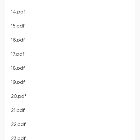
14.pdf
15.pdf
16.pdf
17.pdf
18.pdf
19.pdf
20.pdf
21.pdf
22.pdf
23.pdf