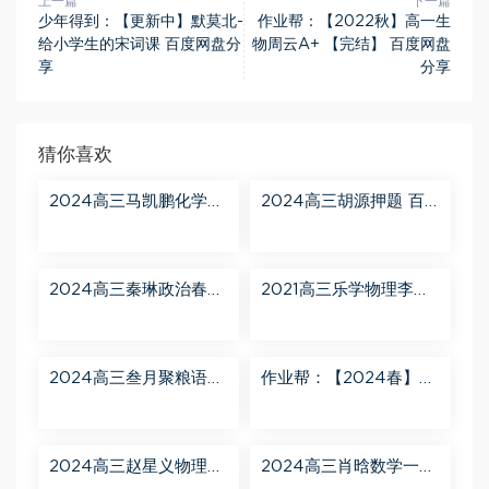
上一篇
下一篇
少年得到：【更新中】默莫北-
作业帮：【2022秋】高一生
给小学生的宋词课 百度网盘分
物周云A+ 【完结】 百度网盘
享
分享
猜你喜欢
2024高三马凯鹏化学一
2024高三胡源押题 百
轮【马凯鹏化学a+】秋
度网盘分享
季班 百度网盘分享
2024高三秦琳政治春季
2021高三乐学物理李玮
班（A） 百度网盘分享
第三阶段 百度网盘分享
2024高三叁月聚粮语文
作业帮：【2024春】高
课程【叁月聚粮】语文
一英语 古蓉蓉 A+ 百度
二轮寒春课程 百度网盘
网盘分享
分享
2024高三赵星义物理二
2024高三肖晗数学一轮
轮【赵星义物理S】寒假
【肖晗数学A+】暑假班