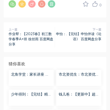
0
上一篇
下一篇
作业帮：【2023春】初三数
申怡：.【完结】申怡伴读《论
学春季A+班 徐丝雨 百度网盘
语》 百度网盘分享
分享
猜你喜欢
北鱼学堂：家长讲座 百
市北资优生：市北资优
度网盘分享
生7年级 百度网盘分享
少年得到：【完结】精
钱儿爸：【更新中】超
讲名侦探柯南-红黑大对
级镜花缘（第二季） 百
决 百度网盘分享
度网盘分享