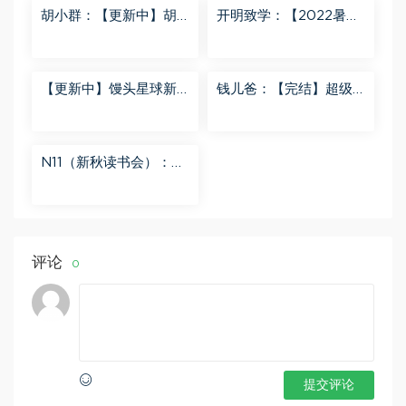
胡小群：【更新中】胡
开明致学：【2022暑
小群-思维一步到位L8
秋】 百度网盘分享
百度网盘分享
【更新中】馒头星球新
钱儿爸：【完结】超级
闻解读音频课 百度网盘
隋唐后传（第一季） 百
分享
度网盘分享
N11（新秋读书会）：
【更新中】北大读书方
法课 百度网盘分享
评论
0
提交评论