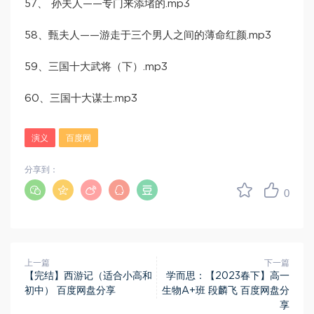
57、 孙夫人——专门来添堵的.mp3
58、甄夫人——游走于三个男人之间的薄命红颜.mp3
59、三国十大武将（下）.mp3
60、三国十大谋士.mp3
演义
百度网
分享到：
0
上一篇
下一篇
【完结】西游记（适合小高和
学而思：【2023春下】高一
初中） 百度网盘分享
生物A+班 段麟飞 百度网盘分
享