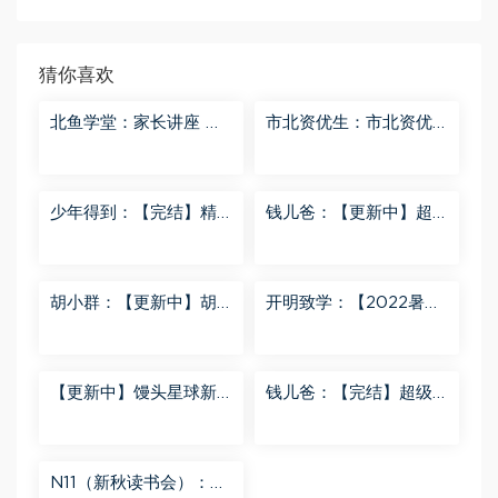
猜你喜欢
北鱼学堂：家长讲座 百
市北资优生：市北资优
度网盘分享
生7年级 百度网盘分享
少年得到：【完结】精
钱儿爸：【更新中】超
讲名侦探柯南-红黑大对
级镜花缘（第二季） 百
决 百度网盘分享
度网盘分享
胡小群：【更新中】胡
开明致学：【2022暑
小群-思维一步到位L8
秋】 百度网盘分享
百度网盘分享
【更新中】馒头星球新
钱儿爸：【完结】超级
闻解读音频课 百度网盘
隋唐后传（第一季） 百
分享
度网盘分享
N11（新秋读书会）：