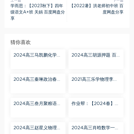
上一篇
下一篇
学而思：【2023秋下】四年
【2022暑】洪老师初中班 百
级语文A+班 关娟 百度网盘分
度网盘分享
享
猜你喜欢
2024高三马凯鹏化学一
2024高三胡源押题 百
轮【马凯鹏化学a+】秋
度网盘分享
季班 百度网盘分享
2024高三秦琳政治春季
2021高三乐学物理李玮
班（A） 百度网盘分享
第三阶段 百度网盘分享
2024高三叁月聚粮语文
作业帮：【2024春】高
课程【叁月聚粮】语文
一英语 古蓉蓉 A+ 百度
二轮寒春课程 百度网盘
网盘分享
分享
2024高三赵星义物理二
2024高三肖晗数学一轮
轮【赵星义物理S】寒假
【肖晗数学A+】暑假班