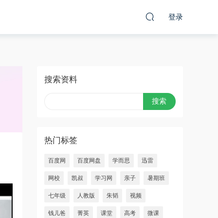
登录
搜索资料
热门标签
百度网
百度网盘
学而思
迅雷
网校
凯叔
学习网
亲子
暑期班
七年级
人教版
朱韬
视频
钱儿爸
菁英
课堂
高考
微课