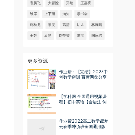
袁腾飞
大冒险
郑瑞
王嘉庆
维库
上下册
淘知
读书会
刘秋龙
泉灵
高清
幼儿
林婉晴
王芳
袁慧
刘莹莹
陈晨
国家玮
更多资源
作业帮：【完结】2023中
考数学密训 百度网盘分享
【学科网 全国通用视频课
程】初中英语【含语法 词
汇】 百度网盘分享
作业帮2022高二数学谭梦
云春季冲顶班全国通用版
百度网盘分享