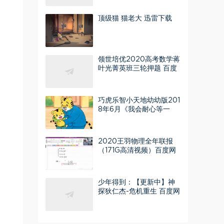
顶级猫 猫老大 迅雷下载
领世培优2020高考数学蒋
叶光菁英班三轮押题 百度
网盘分享
巧虎乐智小天地幼幼版201
8年6月《我会耐心等一
等》
2020王羽物理全年联报
（171G高清视频）百度网
盘
少年得到：【更新中】神
探狄仁杰-危机重生 百度网
盘分享