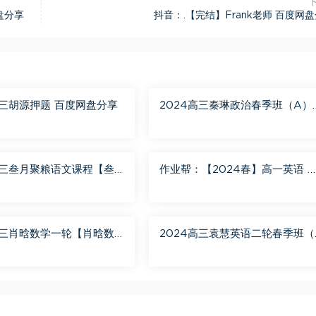
盘分享
抖音：.【完结】Frank老师 百度网
高三胡源押题 百度网盘分享
2024高三秦琳政治春季班（A）
百度网盘分享
高三叁月聚粮语文课程【叁
作业帮：【2024春】高一英语 
语文二轮寒春课程 百度网
蓉蓉 A+ 百度网盘分享
高三肖晗数学一轮【肖晗数
2024高三袁慧英语二轮春季班（
暑假班 百度网盘分享
+） 百度网盘分享