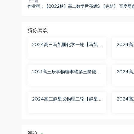
上一篇
作业帮：【2022秋】高二数学尹亮辉S 【完结】 百度网
猜你喜欢
2024高三马凯鹏化学一轮【马凯
2024
鹏化学a+】秋季班 百度网盘分享
2021高三乐学物理李玮第三阶段
2024
百度网盘分享
月聚粮】
盘分享
2024高三赵星义物理二轮【赵星
2024
义物理S】寒假班 百度网盘分享
学A+】
评论
0