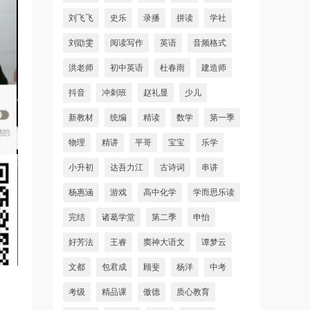
刘飞飞
史乐
录播
拼读
学社
刘勖雯
阅读写作
英语
音频格式
洪老师
初中英语
杜春雨
建造师
抖音
冲刺班
赵礼显
少儿
新教材
统编
精读
数学
第一季
物理
精讲
平哥
宝宝
乐学
小升初
达吾力江
古诗词
串讲
杨惠涵
游戏
高中化学
学而思乐读
完结
诸葛学堂
第二季
申怡
好芳法
王睿
窦神大语文
谭梦云
文都
包君成
顾斐
杨洋
中考
考级
精品课
傲德
质心教育