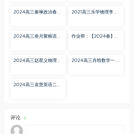
2024高三秦琳政治春季
2021高三乐学物理李玮
班（A） 百度网盘分享
第三阶段 百度网盘分享
2024高三叁月聚粮语文
作业帮：【2024春】高
课程【叁月聚粮】语文
一英语 古蓉蓉 A+ 百度
二轮寒春课程 百度网盘
网盘分享
分享
2024高三赵星义物理二
2024高三肖晗数学一轮
轮【赵星义物理S】寒假
【肖晗数学A+】暑假班
班 百度网盘分享
百度网盘分享
2024高三袁慧英语二轮
春季班（A+） 百度网盘
分享
评论
0