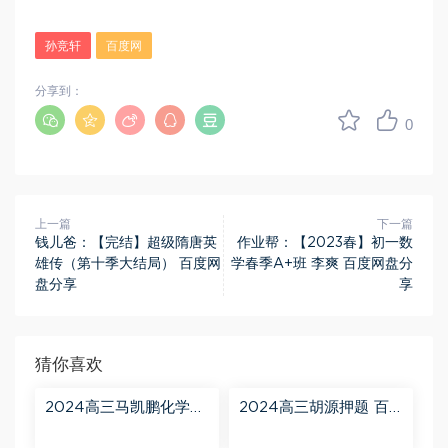
孙竞轩
百度网
分享到：
0
上一篇
下一篇
钱儿爸：【完结】超级隋唐英
作业帮：【2023春】初一数
雄传（第十季大结局） 百度网
学春季A+班 李爽 百度网盘分
盘分享
享
猜你喜欢
2024高三马凯鹏化学一
2024高三胡源押题 百
轮【马凯鹏化学a+】秋
度网盘分享
季班 百度网盘分享