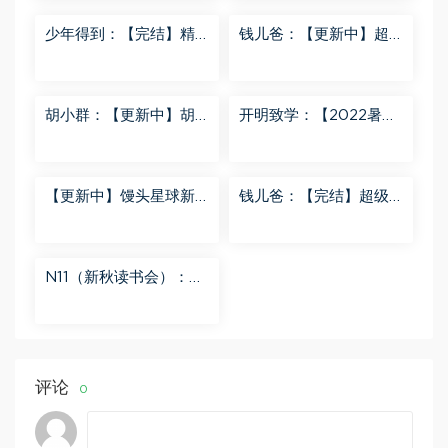
少年得到：【完结】精
钱儿爸：【更新中】超
讲名侦探柯南-红黑大对
级镜花缘（第二季） 百
决 百度网盘分享
度网盘分享
胡小群：【更新中】胡
开明致学：【2022暑
小群-思维一步到位L8
秋】 百度网盘分享
百度网盘分享
【更新中】馒头星球新
钱儿爸：【完结】超级
闻解读音频课 百度网盘
隋唐后传（第一季） 百
分享
度网盘分享
N11（新秋读书会）：
【更新中】北大读书方
法课 百度网盘分享
评论
0