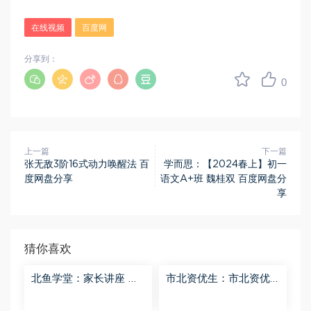
在线视频
百度网
分享到：
0
上一篇
下一篇
张无敌3阶16式动力唤醒法 百
学而思：【2024春上】初一
度网盘分享
语文A+班 魏桂双 百度网盘分
享
猜你喜欢
北鱼学堂：家长讲座 百
市北资优生：市北资优
度网盘分享
生7年级 百度网盘分享