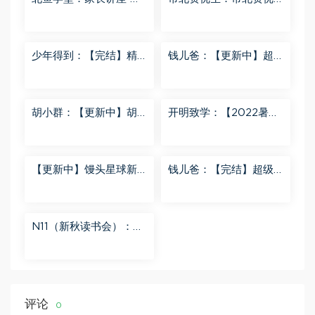
度网盘分享
生7年级 百度网盘分享
少年得到：【完结】精
钱儿爸：【更新中】超
讲名侦探柯南-红黑大对
级镜花缘（第二季） 百
决 百度网盘分享
度网盘分享
胡小群：【更新中】胡
开明致学：【2022暑
小群-思维一步到位L8
秋】 百度网盘分享
百度网盘分享
【更新中】馒头星球新
钱儿爸：【完结】超级
闻解读音频课 百度网盘
隋唐后传（第一季） 百
分享
度网盘分享
N11（新秋读书会）：
【更新中】北大读书方
法课 百度网盘分享
评论
0