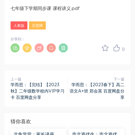
七年级下学期同步课 课程讲义.pdf
人教版
百度网
分享到：
0
上一篇
下一篇
学而思：【完结】【2023
学而思：【2023春下】高二
秋】二年级数学校内VIP学习
语文A+班 郑会英 百度网盘分
卡 百度网盘分享
享
猜你喜欢
北鱼学堂：家长讲座 百
市北资优生：市北资优