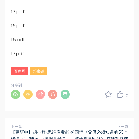
13.pdf
15.pdf
16.pdf
17.pdf
百度网
邓康尧
分享到：
0
上一篇
下一篇
【更新中】胡小群-思维启发必
盛国恒《父母必须知道的55个
修课L0-2阶段 百度网盘分享
孩子教育问题》 在线视频课