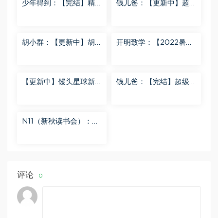
少年得到：【完结】精
钱儿爸：【更新中】超
讲名侦探柯南-红黑大对
级镜花缘（第二季） 百
决 百度网盘分享
度网盘分享
胡小群：【更新中】胡
开明致学：【2022暑
小群-思维一步到位L8
秋】 百度网盘分享
百度网盘分享
【更新中】馒头星球新
钱儿爸：【完结】超级
闻解读音频课 百度网盘
隋唐后传（第一季） 百
分享
度网盘分享
N11（新秋读书会）：
【更新中】北大读书方
法课 百度网盘分享
评论
0