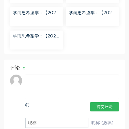
册（911M高清视频） 百
版A+ 刘洋 百度网盘分
度网盘分享
享
学而思希望学：【2024
学而思希望学：【2023
春下】一年级数学A+班
春上】一年级语文全国
于玲 百度网盘分享
版A+ 于戈子琦 百度网
盘分享
学而思希望学：【2023
春下】三年级数学全国
版S 李春芳 百度网盘分
享
评论
0
提交评论
昵称 (必填)