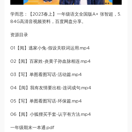
学而思：【2023春上】一年级语文全国版A+ 张智超，5.
84G高清音视频资料，百度网盘分享。
资源目录
01【阅】逃家小兔-假设关联词运用.mp4
02【阅】百家姓-炎黄子孙血脉相连.mp4
03【写】单图看图写话-活动篇.mp4
04【阅】我有友情要出租-连词成句.mp4
05【写】单图看图写话-环保篇.mp4
06【阅】小狐狸买手套-认字有方法.mp4
一年级期末一本通.pdf