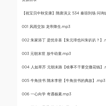
【祝宝贝中秋安康】隋唐演义 534 秦琼到场 问询缘
001 风雨交加 龙帝降生.mp3
002 朱家添丁 是忧非喜【朱元璋也叫朱叭叭？】.
003 元朝末世 放牛幼童.mp3
004 人如草芥 元朝末路【啥事不干要交撒花钱】.
005 牛角挂书 隋末李密【牛角挂书的典故】.mp3
006 一心向学 奇遇杨素.mp3