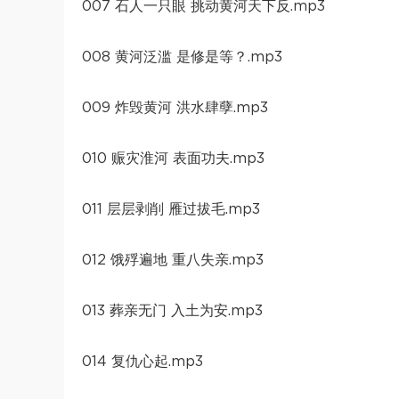
007 石人一只眼 挑动黄河天下反.mp3
008 黄河泛滥 是修是等？.mp3
009 炸毁黄河 洪水肆孽.mp3
010 赈灾淮河 表面功夫.mp3
011 层层剥削 雁过拔毛.mp3
012 饿殍遍地 重八失亲.mp3
013 葬亲无门 入土为安.mp3
014 复仇心起.mp3