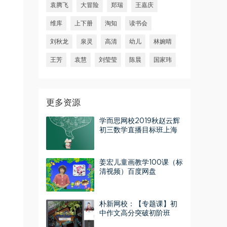
袁腾飞
大冒险
郑瑞
王嘉庆
维库
上下册
淘知
读书会
刘秋龙
泉灵
高清
幼儿
林婉晴
王芳
袁慧
刘莹莹
陈晨
国家玮
更多资源
学而思网校2019秋赵云辉
初三数学直播目标班上海
沪教视频课程 百度网盘
姜宏儿童画教学100课（标
清视频）百度网盘
朴新网校：【专题课】初
中作文高分突破初阶班
（花生粥） 百度网盘分享