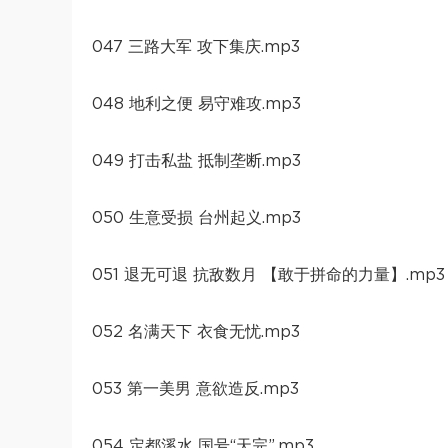
047 三路大军 攻下集庆.mp3
048 地利之便 易守难攻.mp3
049 打击私盐 抵制垄断.mp3
050 生意受损 台州起义.mp3
051 退无可退 抗敌数月 【敢于拼命的力量】.mp3
052 名满天下 衣食无忧.mp3
053 第一美男 意欲造反.mp3
054 定都溪水 国号“天完”.mp3