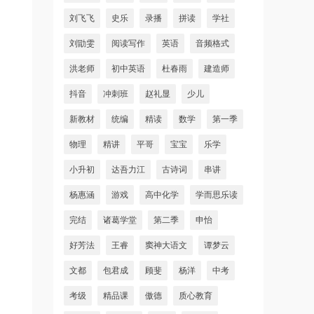
刘飞飞
史乐
录播
拼读
学社
刘勖雯
阅读写作
英语
音频格式
洪老师
初中英语
杜春雨
建造师
抖音
冲刺班
赵礼显
少儿
新教材
统编
精读
数学
第一季
物理
精讲
平哥
宝宝
乐学
小升初
达吾力江
古诗词
串讲
杨惠涵
游戏
高中化学
学而思乐读
完结
诸葛学堂
第二季
申怡
好芳法
王睿
窦神大语文
谭梦云
文都
包君成
顾斐
杨洋
中考
考级
精品课
傲德
质心教育