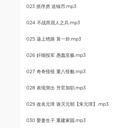
023 抓俘虏 送钱币.mp3
024 不战而屈人之兵.mp3
025 逼上绝路 算一卦.mp3
026 奸细投军 愚蠢至极.mp3
027 奇奇怪怪 重八怪貌.mp3
028 表现突出 升官加职.mp3
029 改名元璋 诛灭元朝【朱元璋】.mp3
030 娶妻生子 重建家园.mp3