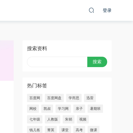
登录
搜索资料
热门标签
百度网
百度网盘
学而思
迅雷
网校
凯叔
学习网
亲子
暑期班
七年级
人教版
朱韬
视频
钱儿爸
菁英
课堂
高考
微课