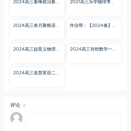
2024高三秦琳政治春季
2021高三乐学物理李玮
班（A） 百度网盘分享
第三阶段 百度网盘分享
2024高三叁月聚粮语文
作业帮：【2024春】高
课程【叁月聚粮】语文
一英语 古蓉蓉 A+ 百度
二轮寒春课程 百度网盘
网盘分享
分享
2024高三赵星义物理二
2024高三肖晗数学一轮
轮【赵星义物理S】寒假
【肖晗数学A+】暑假班
班 百度网盘分享
百度网盘分享
2024高三袁慧英语二轮
春季班（A+） 百度网盘
分享
评论
0