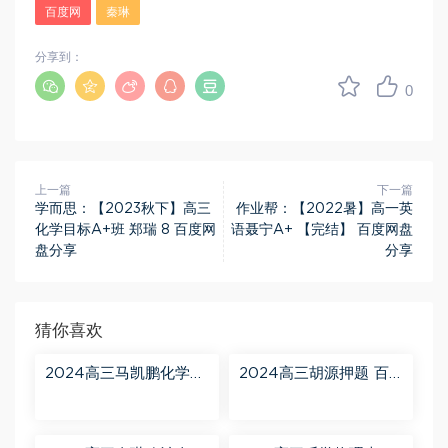
百度网
秦琳
分享到：
0
上一篇
下一篇
学而思：【2023秋下】高三
作业帮：【2022暑】高一英
化学目标A+班 郑瑞 8 百度网
语聂宁A+ 【完结】 百度网盘
盘分享
分享
猜你喜欢
2024高三马凯鹏化学一
2024高三胡源押题 百
轮【马凯鹏化学a+】秋
度网盘分享
季班 百度网盘分享