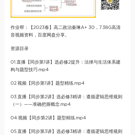
作业帮：【2023春】高二政治秦琳A+ 30，7.38G高清
音视频资料，百度网盘分享。
资源目录
01.直播【同步第1讲】选必修2提升：法律与生活体系建
构与题型技巧.mp4
02.视频【同步第1讲】题型精练.mp4
03.直播【同步第2讲】选必修3精讲：遵循逻辑思维规则
（一）——准确把握概念.mp4
04.视频【同步第2讲】题型精练.mp4
05.直播【同步第3讲】选必修3精讲：遵循逻辑思维规则