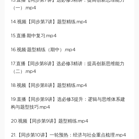
13.直播【同步第7讲】选必修3精讲：提高创新思维能力
（一）.mp4
14.视频【同步第7讲】题型精练.mp4
15.直播·期中复习.mp4
16.视频·题型精练（期中）.mp4
17.直播【同步第8讲】选必修3精讲：提高创新思维能力
（二）.mp4
18.视频【同步第8讲】题型精练.mp4
19.直播【同步第9讲】选必修3提升：逻辑与思维体系建
构与题型技巧.mp4
20.视频【同步第9讲】题型精练.mp4
21.【同步第10讲】一轮预热：经济与社会重点梳理.mp4