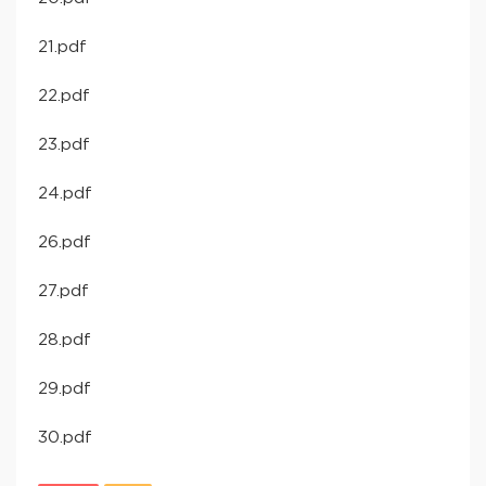
21.pdf
22.pdf
23.pdf
24.pdf
26.pdf
27.pdf
28.pdf
29.pdf
30.pdf