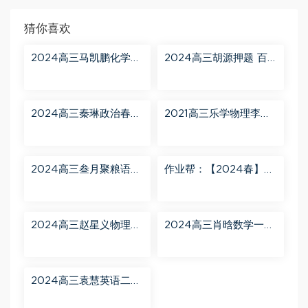
猜你喜欢
2024高三马凯鹏化学一
2024高三胡源押题 百
轮【马凯鹏化学a+】秋
度网盘分享
季班 百度网盘分享
2024高三秦琳政治春季
2021高三乐学物理李玮
班（A） 百度网盘分享
第三阶段 百度网盘分享
2024高三叁月聚粮语文
作业帮：【2024春】高
课程【叁月聚粮】语文
一英语 古蓉蓉 A+ 百度
二轮寒春课程 百度网盘
网盘分享
分享
2024高三赵星义物理二
2024高三肖晗数学一轮
轮【赵星义物理S】寒假
【肖晗数学A+】暑假班
班 百度网盘分享
百度网盘分享
2024高三袁慧英语二轮
春季班（A+） 百度网盘