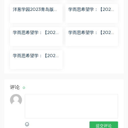
洋葱学园2023青岛版五
学而思希望学：【2023
四制小学数学二年级上
春下】六年级语文全国
册（911M高清视频） 百
版A+ 刘洋 百度网盘分
度网盘分享
享
学而思希望学：【2024
学而思希望学：【2023
春下】一年级数学A+班
春上】一年级语文全国
于玲 百度网盘分享
版A+ 于戈子琦 百度网
盘分享
学而思希望学：【2023
春下】三年级数学全国
版S 李春芳 百度网盘分
享
评论
0
提交评论