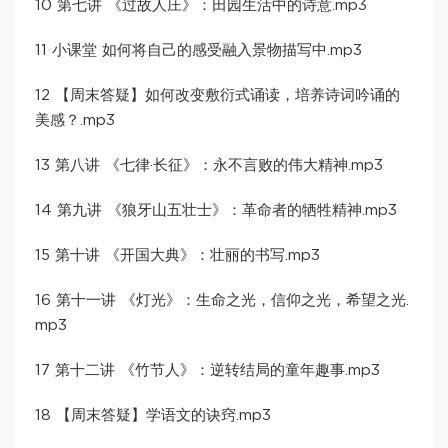
10 第七讲 《过故人庄》：田园生活中的诗意.mp3
11 小课堂 如何将自己的感受融入景物描写中.mp3
12 【周末答疑】如何改变敷衍式诵读，培养诗词吟诵的
美感？.mp3
13 第八讲 《七律·长征》：永不言败的伟大精神.mp3
14 第九讲 《狼牙山五壮士》：革命者的牺牲精神.mp3
15 第十讲 《开国大典》：壮丽的书写.mp3
16 第十一讲 《灯光》：生命之光，信仰之光，希望之光.
mp3
17 第十二讲 《竹节人》：逆转结局的童年趣事.mp3
18 【周末答疑】学语文的诀窍.mp3