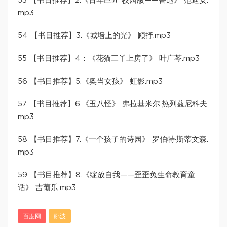
53 【书目推荐】2.《百年巨匠 校园版——鲁迅》 范迪安.
mp3
54 【书目推荐】3.《城墙上的光》 顾抒.mp3
55 【书目推荐】4：《花猫三丫上房了》 叶广芩.mp3
56 【书目推荐】5.《奥当女孩》 虹影.mp3
57 【书目推荐】6.《丑八怪》 弗拉基米尔·热列兹尼科夫.
mp3
58 【书目推荐】7.《一个孩子的诗园》 罗伯特·斯蒂文森.
mp3
59 【书目推荐】8.《绽放自我——歪歪兔生命教育童
话》 吉葡乐.mp3
百度网
郦波