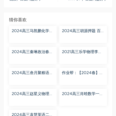
猜你喜欢
2024高三马凯鹏化学一
2024高三胡源押题 百
轮【马凯鹏化学a+】秋
度网盘分享
季班 百度网盘分享
2024高三秦琳政治春季
2021高三乐学物理李玮
班（A） 百度网盘分享
第三阶段 百度网盘分享
2024高三叁月聚粮语文
作业帮：【2024春】高
课程【叁月聚粮】语文
一英语 古蓉蓉 A+ 百度
二轮寒春课程 百度网盘
网盘分享
分享
2024高三赵星义物理二
2024高三肖晗数学一轮
轮【赵星义物理S】寒假
【肖晗数学A+】暑假班
班 百度网盘分享
百度网盘分享
2024高三袁慧英语二轮