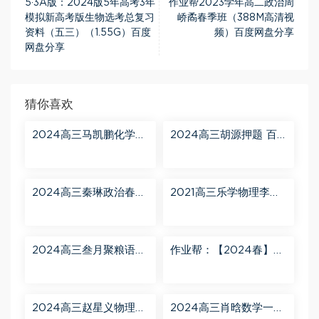
5·3A版：2024版5年高考3年
作业帮2023学年高二政治周
模拟新高考版生物选考总复习
峤矞春季班（388M高清视
资料（五三）（1.55G）百度
频）百度网盘分享
网盘分享
猜你喜欢
2024高三马凯鹏化学一
2024高三胡源押题 百
轮【马凯鹏化学a+】秋
度网盘分享
季班 百度网盘分享
2024高三秦琳政治春季
2021高三乐学物理李玮
班（A） 百度网盘分享
第三阶段 百度网盘分享
2024高三叁月聚粮语文
作业帮：【2024春】高
课程【叁月聚粮】语文
一英语 古蓉蓉 A+ 百度
二轮寒春课程 百度网盘
网盘分享
分享
2024高三赵星义物理二
2024高三肖晗数学一轮