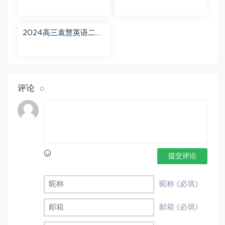
轮【赵星义物理S】寒假
【肖晗数学A+】暑假班
班 百度网盘分享
百度网盘分享
2024高三袁慧英语二轮
春季班（A+） 百度网盘
分享
评论
0
提交评论
昵称 (必填)
邮箱 (必填)