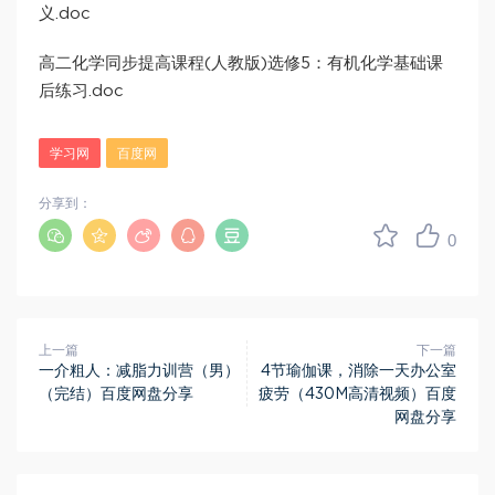
义.doc
高二化学同步提高课程(人教版)选修5：有机化学基础课
后练习.doc
学习网
百度网
分享到：
0
上一篇
下一篇
一介粗人：减脂力训营（男）
4节瑜伽课，消除一天办公室
（完结）百度网盘分享
疲劳（430M高清视频）百度
网盘分享