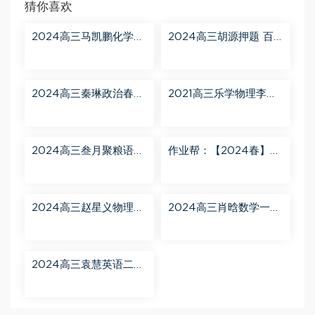
猜你喜欢
2024高三马凯鹏化学一
2024高三胡源押题 百
轮【马凯鹏化学a+】秋
度网盘分享
季班 百度网盘分享
2024高三秦琳政治春季
2021高三乐学物理李玮
班（A） 百度网盘分享
第三阶段 百度网盘分享
2024高三叁月聚粮语文
作业帮：【2024春】高
课程【叁月聚粮】语文
一英语 古蓉蓉 A+ 百度
二轮寒春课程 百度网盘
网盘分享
分享
2024高三赵星义物理二
2024高三肖晗数学一轮
轮【赵星义物理S】寒假
【肖晗数学A+】暑假班
班 百度网盘分享
百度网盘分享
2024高三袁慧英语二轮
春季班（A+） 百度网盘
分享