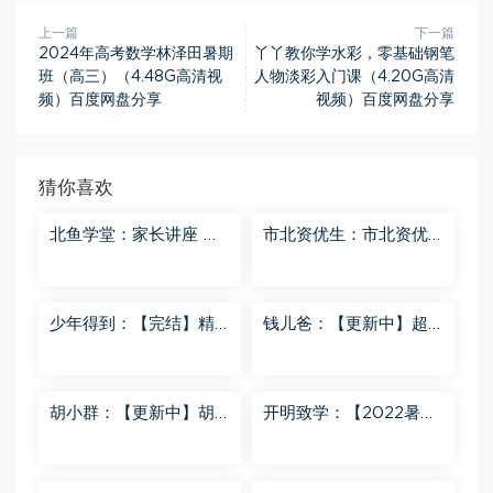
上一篇
下一篇
2024年高考数学林泽田暑期
丫丫教你学水彩，零基础钢笔
班（高三）（4.48G高清视
人物淡彩入门课（4.20G高清
频）百度网盘分享
视频）百度网盘分享
猜你喜欢
北鱼学堂：家长讲座 百
市北资优生：市北资优
度网盘分享
生7年级 百度网盘分享
少年得到：【完结】精
钱儿爸：【更新中】超
讲名侦探柯南-红黑大对
级镜花缘（第二季） 百
决 百度网盘分享
度网盘分享
胡小群：【更新中】胡
开明致学：【2022暑
小群-思维一步到位L8
秋】 百度网盘分享
百度网盘分享