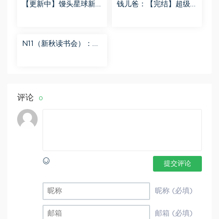
【更新中】馒头星球新
钱儿爸：【完结】超级
闻解读音频课 百度网盘
隋唐后传（第一季） 百
分享
度网盘分享
N11（新秋读书会）：
【更新中】北大读书方
法课 百度网盘分享
评论
0
提交评论
昵称 (必填)
邮箱 (必填)