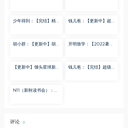
度网盘分享
生7年级 百度网盘分享
少年得到：【完结】精
钱儿爸：【更新中】超
讲名侦探柯南-红黑大对
级镜花缘（第二季） 百
决 百度网盘分享
度网盘分享
胡小群：【更新中】胡
开明致学：【2022暑
小群-思维一步到位L8
秋】 百度网盘分享
百度网盘分享
【更新中】馒头星球新
钱儿爸：【完结】超级
闻解读音频课 百度网盘
隋唐后传（第一季） 百
分享
度网盘分享
N11（新秋读书会）：
【更新中】北大读书方
法课 百度网盘分享
评论
0