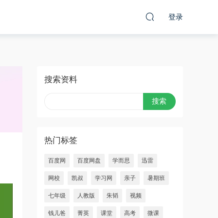
登录
搜索资料
热门标签
百度网
百度网盘
学而思
迅雷
网校
凯叔
学习网
亲子
暑期班
七年级
人教版
朱韬
视频
钱儿爸
菁英
课堂
高考
微课