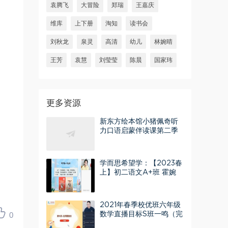
袁腾飞
大冒险
郑瑞
王嘉庆
维库
上下册
淘知
读书会
刘秋龙
泉灵
高清
幼儿
林婉晴
王芳
袁慧
刘莹莹
陈晨
国家玮
更多资源
新东方绘本馆小猪佩奇听
力口语启蒙伴读课第二季
（完结）百度网盘分享
学而思希望学：【2023春
上】初二语文A+班 霍婉
百度网盘分享
2021年春季校优班六年级
0
数学直播目标S班一鸣（完
结）（13.5G高清视频）百