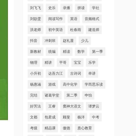
刘飞飞
史乐
录播
拼读
学社
刘勖雯
阅读写作
英语
音频格式
洪老师
初中英语
杜春雨
建造师
抖音
冲刺班
赵礼显
少儿
新教材
统编
精读
数学
第一季
物理
精讲
平哥
宝宝
乐学
小升初
达吾力江
古诗词
串讲
杨惠涵
游戏
高中化学
学而思乐读
完结
诸葛学堂
第二季
申怡
好芳法
王睿
窦神大语文
谭梦云
文都
包君成
顾斐
杨洋
中考
考级
精品课
傲德
质心教育