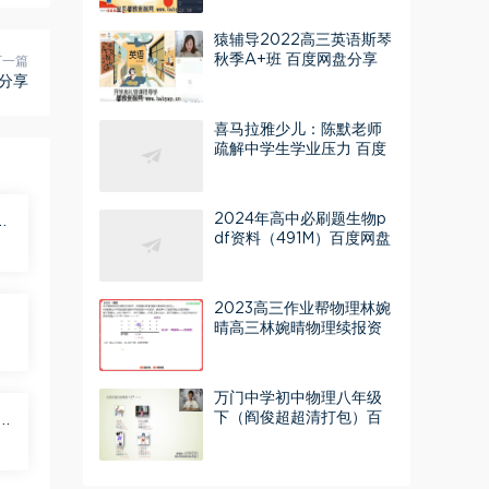
度网盘
猿辅导2022高三英语斯琴
秋季A+班 百度网盘分享
下一篇
盘分享
喜马拉雅少儿：陈默老师
疏解中学生学业压力 百度
网盘分享
2024年高中必刷题生物p
df资料（491M）百度网盘
分享
2023高三作业帮物理林婉
古
晴高三林婉晴物理续报资
料 百度网盘分享
万门中学初中物理八年级
下（阎俊超超清打包）百
A
度网盘