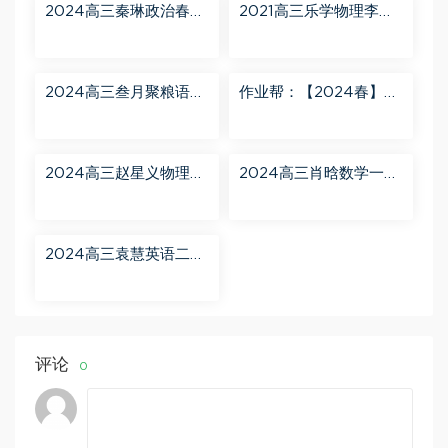
2024高三秦琳政治春季
2021高三乐学物理李玮
班（A） 百度网盘分享
第三阶段 百度网盘分享
2024高三叁月聚粮语文
作业帮：【2024春】高
课程【叁月聚粮】语文
一英语 古蓉蓉 A+ 百度
二轮寒春课程 百度网盘
网盘分享
分享
2024高三赵星义物理二
2024高三肖晗数学一轮
轮【赵星义物理S】寒假
【肖晗数学A+】暑假班
班 百度网盘分享
百度网盘分享
2024高三袁慧英语二轮
春季班（A+） 百度网盘
分享
评论
0