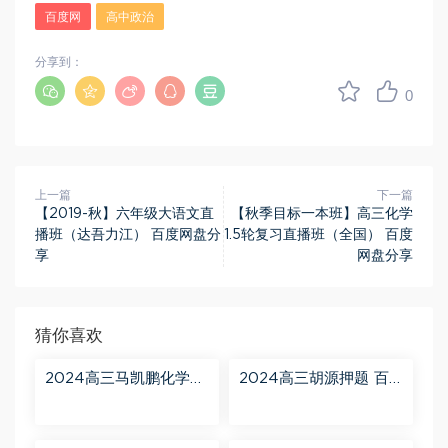
百度网
高中政治
分享到：
0
上一篇
下一篇
【2019-秋】六年级大语文直
【秋季目标一本班】高三化学
播班（达吾力江） 百度网盘分
1.5轮复习直播班（全国） 百度
享
网盘分享
猜你喜欢
2024高三马凯鹏化学一
2024高三胡源押题 百
轮【马凯鹏化学a+】秋
度网盘分享
季班 百度网盘分享