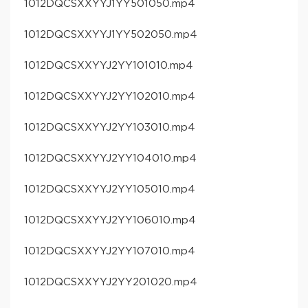
1012DQCSXXYYJ1YY501050.mp4
1012DQCSXXYYJ1YY502050.mp4
1012DQCSXXYYJ2YY101010.mp4
1012DQCSXXYYJ2YY102010.mp4
1012DQCSXXYYJ2YY103010.mp4
1012DQCSXXYYJ2YY104010.mp4
1012DQCSXXYYJ2YY105010.mp4
1012DQCSXXYYJ2YY106010.mp4
1012DQCSXXYYJ2YY107010.mp4
1012DQCSXXYYJ2YY201020.mp4