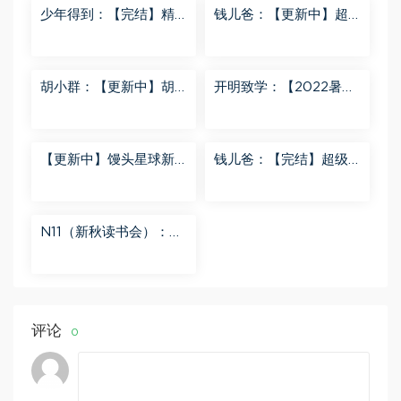
少年得到：【完结】精
钱儿爸：【更新中】超
讲名侦探柯南-红黑大对
级镜花缘（第二季） 百
决 百度网盘分享
度网盘分享
胡小群：【更新中】胡
开明致学：【2022暑
小群-思维一步到位L8
秋】 百度网盘分享
百度网盘分享
【更新中】馒头星球新
钱儿爸：【完结】超级
闻解读音频课 百度网盘
隋唐后传（第一季） 百
分享
度网盘分享
N11（新秋读书会）：
【更新中】北大读书方
法课 百度网盘分享
评论
0