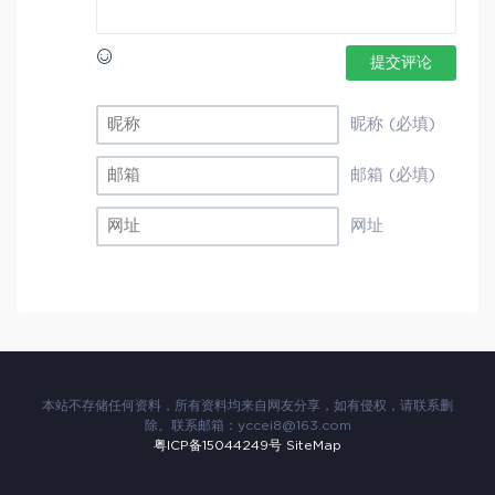
提交评论
昵称 (必填)
邮箱 (必填)
网址
本站不存储任何资料，所有资料均来自网友分享，如有侵权，请联系删
除。联系邮箱：
yccei8@163.com
粤ICP备15044249号
SiteMap