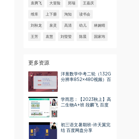
袁腾飞
大冒险
郑瑞
王嘉庆
维库
上下册
淘知
读书会
刘秋龙
泉灵
高清
幼儿
林婉晴
王芳
袁慧
刘莹莹
陈晨
国家玮
更多资源
洋葱数学中考二轮（1.32G
分辨率852×480视频）百
度网盘
学而思：【2023秋上】高
二生物A+班 段麟飞 百度
网盘分享
初三语文暑期班-许天翼完
结 百度网盘分享