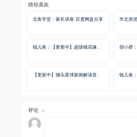
猜你喜欢
北鱼学堂：家长讲座 百度网盘分享
市北资优
度网盘
钱儿爸：【更新中】超级镜花缘
胡小群
（第二季） 百度网盘分享
步到位L
【更新中】馒头星球新闻解读音频
钱儿爸
课 百度网盘分享
（第一季
评论
0