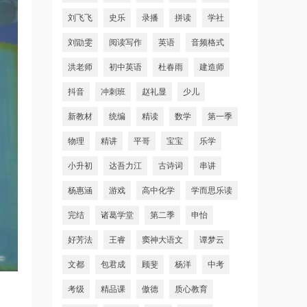
刘飞飞
史乐
录播
拼读
学社
刘勖雯
阅读写作
英语
音频格式
洪老师
初中英语
杜春雨
建造师
抖音
冲刺班
赵礼显
少儿
新教材
统编
精读
数学
第一季
物理
精讲
平哥
宝宝
乐学
小升初
达吾力江
古诗词
串讲
杨惠涵
游戏
高中化学
学而思乐读
完结
诸葛学堂
第二季
申怡
好芳法
王睿
窦神大语文
谭梦云
文都
包君成
顾斐
杨洋
中考
考级
精品课
傲德
质心教育