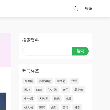
登录
搜索资料
热门标签
百度网
百度网盘
学而思
迅雷
网校
凯叔
学习网
亲子
暑期班
七年级
人教版
朱韬
视频
钱儿爸
菁英
课堂
高考
微课