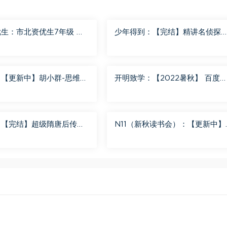
生：市北资优生7年级 百
少年得到：【完结】精讲名侦探
分享
南-红黑大对决 百度网盘分享
：【更新中】胡小群-思维一
开明致学：【2022暑秋】 百度
8 百度网盘分享
盘分享
：【完结】超级隋唐后传
N11（新秋读书会）：【更新中】
） 百度网盘分享
北大读书方法课 百度网盘分享