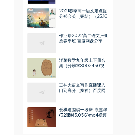
2021春季高一语文定点提
分郑会英（完结）（23.1G
高清视频）百度网盘
作业帮2022高二语文张亚
柔春季班 百度网盘分享
洋葱数学九年级上下册合
集（分辨率800×450视
频）百度网盘
豆神大语文写作直播课入
门到高分（窦神）百度网
盘分享
爱棋道围棋一段班-袁嘉华
(32课时5.05G)mp4视频
百度网盘