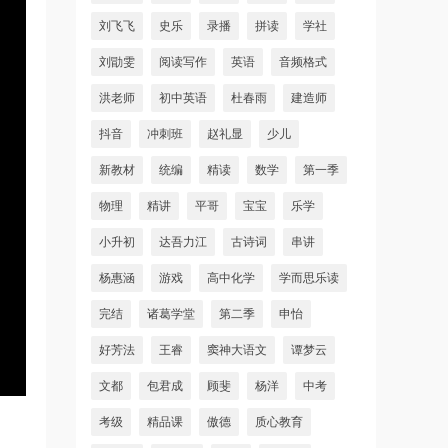
刘飞飞
史乐
录播
拼读
学社
刘勖雯
阅读写作
英语
音频格式
洪老师
初中英语
杜春雨
建造师
抖音
冲刺班
赵礼显
少儿
新教材
统编
精读
数学
第一季
物理
精讲
平哥
宝宝
乐学
小升初
达吾力江
古诗词
串讲
杨惠涵
游戏
高中化学
学而思乐读
完结
诸葛学堂
第二季
申怡
好芳法
王睿
窦神大语文
谭梦云
文都
包君成
顾斐
杨洋
中考
考级
精品课
傲德
质心教育