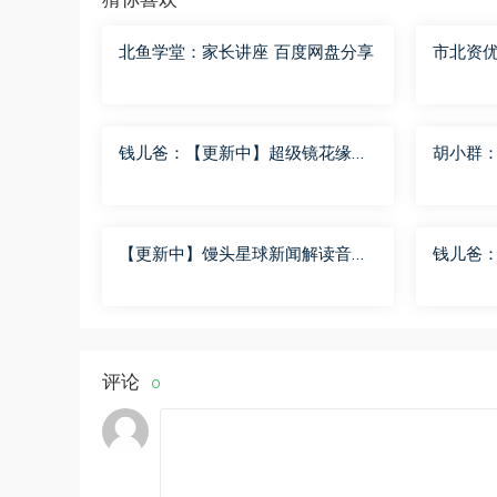
北鱼学堂：家长讲座 百度网盘分享
市北资优
度网盘
钱儿爸：【更新中】超级镜花缘
胡小群
（第二季） 百度网盘分享
步到位L
【更新中】馒头星球新闻解读音频
钱儿爸
课 百度网盘分享
（第一季
评论
0