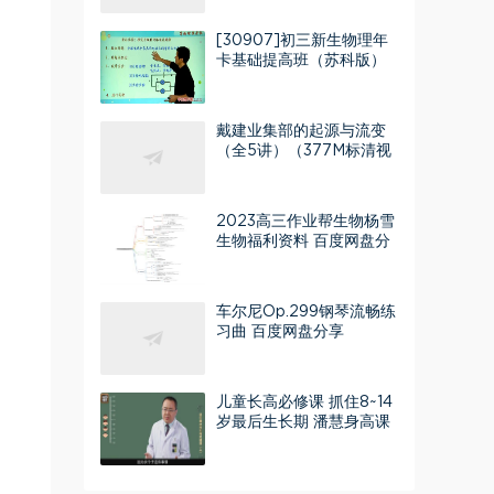
[30907]初三新生物理年
卡基础提高班（苏科版）
【杜春雨70讲】 百度网盘
分享
戴建业集部的起源与流变
（全5讲）（377M标清视
频）百度网盘
2023高三作业帮生物杨雪
生物福利资料 百度网盘分
享
车尔尼Op.299钢琴流畅练
习曲 百度网盘分享
儿童长高必修课 抓住8~14
岁最后生长期 潘慧身高课
（超清打包）百度网盘