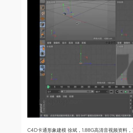
​C4D卡通形象建模 徐斌​，1.88G高清音视频资