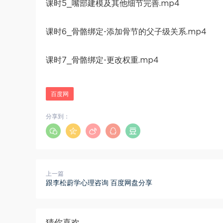
课时5_嘴部建模及其他细节完善.mp4
课时6_骨骼绑定-添加骨节的父子级关系.mp4
课时7_骨骼绑定-更改权重.mp4
百度网
分享到：
上一篇
​跟李松蔚学心理咨询​ 百度网盘分享
猜你喜欢