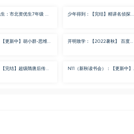
生：市北资优生7年级 百
少年得到：【完结】精讲名侦探
分享
南-红黑大对决 百度网盘分享
：【更新中】胡小群-思维一
开明致学：【2022暑秋】 百度
8 百度网盘分享
盘分享
：【完结】超级隋唐后传
N11（新秋读书会）：【更新中】
） 百度网盘分享
北大读书方法课 百度网盘分享