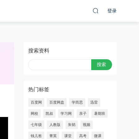
登录
搜索资料
热门标签
百度网
百度网盘
学而思
迅雷
网校
凯叔
学习网
亲子
暑期班
七年级
人教版
朱韬
视频
钱儿爸
菁英
课堂
高考
微课