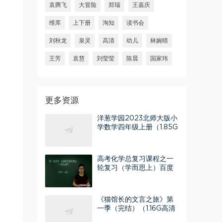
袁腾飞
大冒险
郑瑞
王嘉庆
维库
上下册
淘知
读书会
刘秋龙
泉灵
高清
幼儿
林婉晴
王芳
袁慧
刘莹莹
陈晨
国家玮
更多资源
洋葱学园2023北师大版小
学数学四年级上册（1.85G
高清视频）百度网盘分享
高考化学总复习课程之一
轮复习（学而思上）百度
网盘
《猫馆长的文言之旅》第
一季（完结）（1.16G高清
视频）百度网盘分享