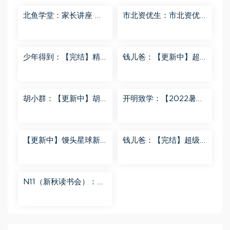
北鱼学堂：家长讲座 百
市北资优生：市北资优
度网盘分享
生7年级 百度网盘分享
少年得到：【完结】精
钱儿爸：【更新中】超
讲名侦探柯南-红黑大对
级镜花缘（第二季） 百
决 百度网盘分享
度网盘分享
胡小群：【更新中】胡
开明致学：【2022暑
小群-思维一步到位L8
秋】 百度网盘分享
百度网盘分享
【更新中】馒头星球新
钱儿爸：【完结】超级
闻解读音频课 百度网盘
隋唐后传（第一季） 百
分享
度网盘分享
N11（新秋读书会）：
【更新中】北大读书方
法课 百度网盘分享