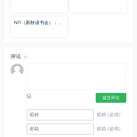
闻解读音频课 百度网盘
隋唐后传（第一季） 百
分享
度网盘分享
N11（新秋读书会）：
【更新中】北大读书方
法课 百度网盘分享
评论
0
提交评论
昵称 (必填)
邮箱 (必填)