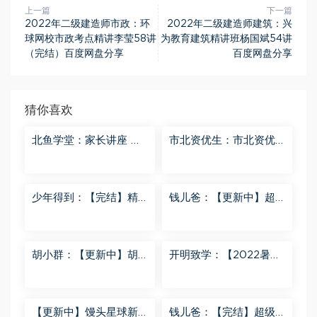
上一篇
下一篇
2022年二级建造师市政：环
2022年二级建造师建筑：兴
球网校市政考点精讲李莹58讲
为教育建筑精讲班杨国斌54讲
（完结）百度网盘分享
百度网盘分享
猜你喜欢
北鱼学堂：家长讲座 百
市北资优生：市北资优
度网盘分享
生7年级 百度网盘分享
少年得到：【完结】精
钱儿爸：【更新中】超
讲名侦探柯南-红黑大对
级镜花缘（第二季） 百
决 百度网盘分享
度网盘分享
胡小群：【更新中】胡
开明致学：【2022暑
小群-思维一步到位L8
秋】 百度网盘分享
百度网盘分享
【更新中】馒头星球新
钱儿爸：【完结】超级