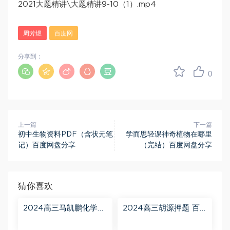
2021大题精讲\大题精讲9-10（1）.mp4
周芳煜
百度网
分享到：
0
上一篇
下一篇
初中生物资料PDF（含状元笔
学而思轻课神奇植物在哪里
记）百度网盘分享
（完结）百度网盘分享
猜你喜欢
2024高三马凯鹏化学一
2024高三胡源押题 百
轮【马凯鹏化学a+】秋
度网盘分享
季班 百度网盘分享