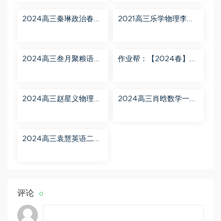
2024高三秦琳政治春季
2021高三乐学物理李玮
班（A） 百度网盘分享
第三阶段 百度网盘分享
2024高三叁月聚粮语文
作业帮：【2024春】高
课程【叁月聚粮】语文
一英语 古蓉蓉 A+ 百度
二轮寒春课程 百度网盘
网盘分享
分享
2024高三赵星义物理二
2024高三肖晗数学一轮
轮【赵星义物理S】寒假
【肖晗数学A+】暑假班
班 百度网盘分享
百度网盘分享
2024高三袁慧英语二轮
春季班（A+） 百度网盘
分享
评论
0