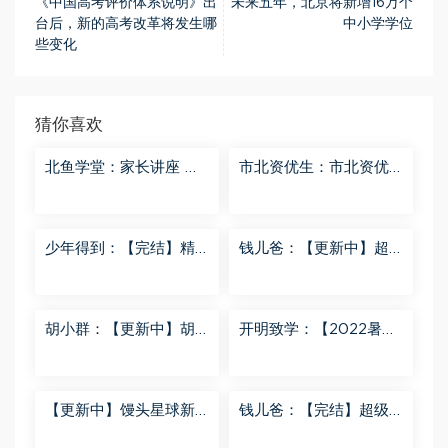
《中国高考评价体系说明》出
未来五年，北京将新增16万个
台后，新的高考改革将发生哪
中小学学位
些变化
猜你喜欢
北鱼学堂：家长讲座 百
市北资优生：市北资优
度网盘分享
生7年级 百度网盘分享
少年得到：【完结】精
钱儿爸：【更新中】超
讲名侦探柯南-红黑大对
级镜花缘（第二季） 百
决 百度网盘分享
度网盘分享
胡小群：【更新中】胡
开明致学：【2022暑
小群-思维一步到位L8
秋】 百度网盘分享
百度网盘分享
【更新中】馒头星球新
钱儿爸：【完结】超级
闻解读音频课 百度网盘
隋唐后传（第一季） 百