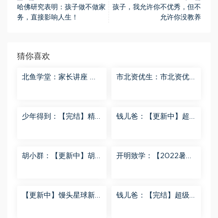
哈佛研究表明：孩子做不做家
孩子，我允许你不优秀，但不
务，直接影响人生！
允许你没教养
猜你喜欢
北鱼学堂：家长讲座 百
市北资优生：市北资优
度网盘分享
生7年级 百度网盘分享
少年得到：【完结】精
钱儿爸：【更新中】超
讲名侦探柯南-红黑大对
级镜花缘（第二季） 百
决 百度网盘分享
度网盘分享
胡小群：【更新中】胡
开明致学：【2022暑
小群-思维一步到位L8
秋】 百度网盘分享
百度网盘分享
【更新中】馒头星球新
钱儿爸：【完结】超级
闻解读音频课 百度网盘
隋唐后传（第一季） 百
分享
度网盘分享