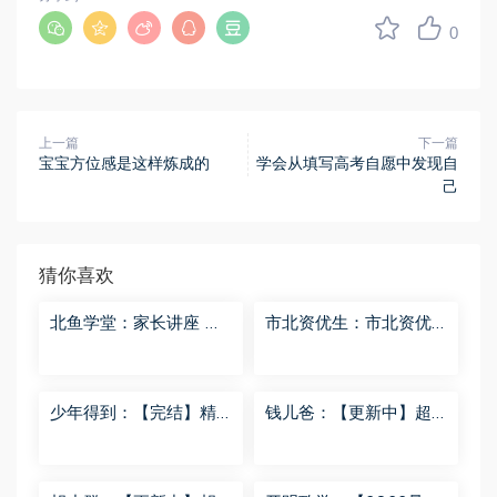
0
上一篇
下一篇
宝宝方位感是这样炼成的
学会从填写高考自愿中发现自
己
猜你喜欢
北鱼学堂：家长讲座 百
市北资优生：市北资优
度网盘分享
生7年级 百度网盘分享
少年得到：【完结】精
钱儿爸：【更新中】超
讲名侦探柯南-红黑大对
级镜花缘（第二季） 百
决 百度网盘分享
度网盘分享