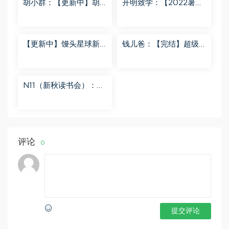
胡小群：【更新中】胡
开明致学：【2022暑
小群-思维一步到位L8
秋】 百度网盘分享
百度网盘分享
【更新中】馒头星球新
钱儿爸：【完结】超级
闻解读音频课 百度网盘
隋唐后传（第一季） 百
分享
度网盘分享
N11（新秋读书会）：
【更新中】北大读书方
法课 百度网盘分享
评论
0
提交评论