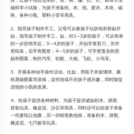
具，让孩子综合运用折、剪、画、编、扎、钉、粘等方法
做科学小试验，为孩子准备纸、布、线、胶水、木块、磁
铁、各种小瓶、塑料小管等用具。
2、指导孩子制作手工。父母可从教孩子玩折纸和剪贴开
始，指导孩子制作手工。如，对2—3岁的孩子，可从简单
的一步折纸学起；3—4岁的孩子，开始学拿剪刀，先学
剪纸条，后学剪图形；4—5岁的孩子，可学更复杂的剪
贴和图案，制作汽车、轮船、大炮、飞机、小鸟等。
3、开展各种动手操作活动。比如，用筷子夹玻璃球、撕
纸屑做图案等游戏，这些游戏不但孩子感兴趣，同时能促
进他的小肌肉发展。
4、给孩子提供各种材料。为孩子提供诸如积木、插塑、
拼装玩具、橡皮泥、沙石等用具，同时还可以给孩子准备
一些废纸让他撕，买一些蜡笔教他画，准备积木、拼图、
橡皮泥、七巧板等玩具。